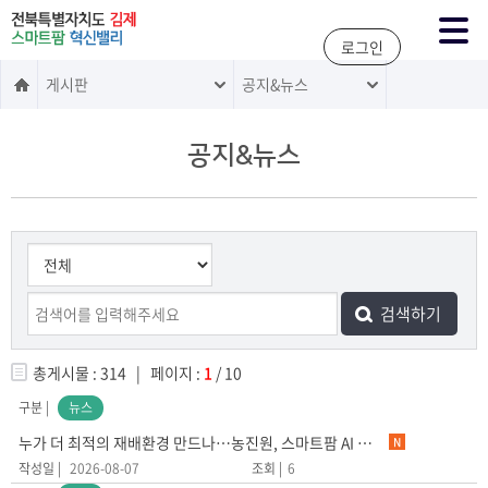
주메뉴 바로가기
본문 바로가기
로그인
게시판
공지&뉴스
공지&뉴스
총게시물 : 314 | 페이지 :
1
/ 10
뉴스
누가 더 최적의 재배환경 만드나…농진원, 스마트팜 AI 경진대회 개최
N
2026-08-07
6