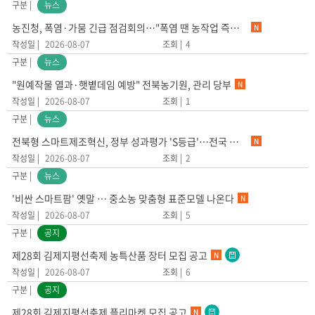
뉴스
농진청, 폭염·가뭄 긴급 점검회의…"폭염 땐 농작업 즉시 중단"
N
2026-08-07
4
뉴스
"원예작물 열과·햇볕데임 예방" 전북농기원, 관리 당부
N
2026-08-07
1
뉴스
전북형 스마트제조혁신, 정부 성과평가 'S등급'…전국 최고 수준 입증
N
2026-08-07
2
뉴스
'비싼 스마트팜' 옛말 … 중소농 맞춤형 표준모델 나온다
N
2026-08-07
5
공지
제28회 김제지평선축제 농특산품 장터 모집 공고
N
2026-08-07
6
공지
제28회 김제지평선축제 플리마켓 모집 공고
N