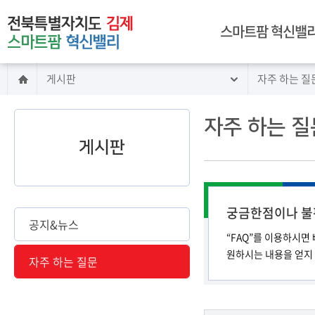
주메뉴 바로가기
본문 바로가기
스마트팜 혁신밸리
게시판
자주 하는 질
인사말
전북 김제 스마트팜
혁신밸리 구축
자주 하는 질
혁신밸리 이용 안내
게시판
시설 안내
임대 안내
교육 안내
궁금한점이나 불
빅데이터센터 소개
공지&뉴스
“FAQ”를 이용하시면
찾아오시는길
원하시는 내용을 얻지
자주 하는 질문