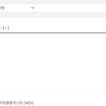
 :
1
/ 1
(월봉리) (우) 54331