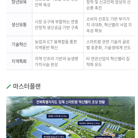
청년보육
정착 및 신규인력 양성의 선
인력 육성
순환 촉진
소비자 선호도 기반 부가가
시장 요구에 부합하는 연중
생산유통
치 극대화, 혁신밸리 사업 지
안정적 생산공급 기반 구축
속성 확보
농업과 ICT 융복합을 통한
스마트팜 관련 기술의 글로
기술혁신
지역동반 혁신
벌 표준화, 기술생태계 선도
지역 인프라 기반의 농생명
타 연관산업의 혁신밸리 집
지역특화
가치사슬 완성
적화 유도
마스터플랜