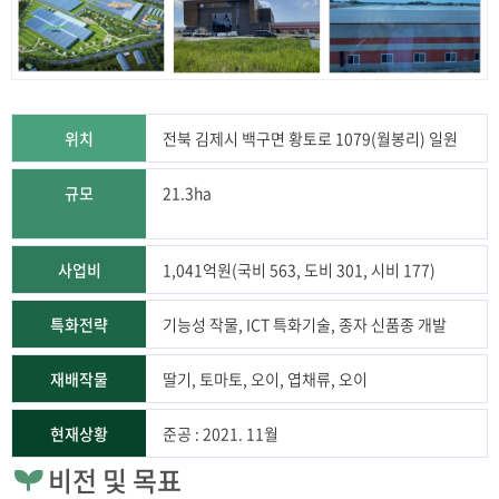
위치
전북 김제시 백구면 황토로 1079(월봉리) 일원
규모
21.3ha
사업비
1,041억원(국비 563, 도비 301, 시비 177)
특화전략
기능성 작물, ICT 특화기술, 종자 신품종 개발
재배작물
딸기, 토마토, 오이, 엽채류, 오이
현재상황
준공 : 2021. 11월
비전 및 목표