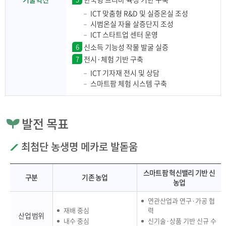
ICT 맞춤형 R&D 및 실증온실 조성
시범온실 자율 살증단지 조성
ICT 스타트업 센터 운영
6
신소득 기능성 작물 발굴 실증
7
전시·체험 기반 구축
ICT 기자재 전시 및 상담
스마트팜 체험 시스템 구축
발전 목표
최첨단 농생명 메카로 발돋움
스마트팜 혁신밸리 기반 신
구분
기존 농업
농업
연관산업과 연구·가공 협
재배 중심
력
산업 범위
내수 중심
신기술·상품 기반 신규 수