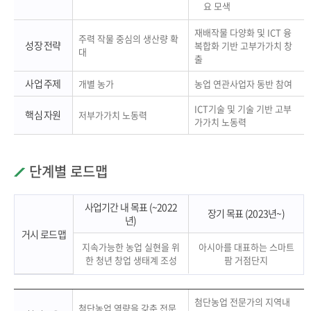
요 모색
재배작물 다양화 및 ICT 융
주력 작물 중심의 생산량 확
성장 전략
복합화 기반 고부가가치 창
대
출
사업 주제
개별 농가
농업 연관사업자 동반 참여
ICT기술 및 기술 기반 고부
핵심 자원
저부가가치 노동력
가가치 노동력
단계별 로드맵
사업기간 내 목표 (~2022
장기 목표 (2023년~)
년)
거시 로드맵
지속가능한 농업 실현을 위
아시아를 대표하는 스마트
한 청년 창업 생태계 조성
팜 거점단지
첨단농업 전문가의 지역내
첨단농업 역량을 갖춘 전문