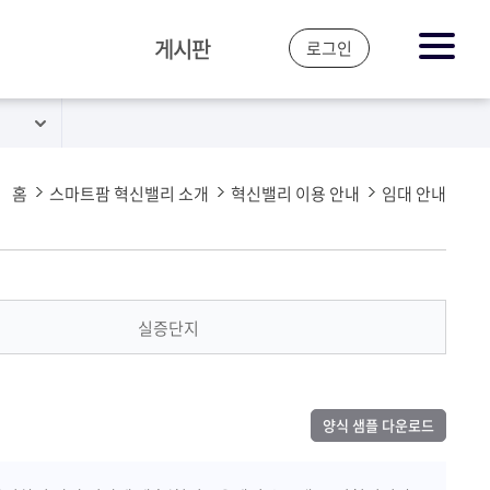
게시판
로그인
공지&뉴스
자주 하는 질문
홈
스마트팜 혁신밸리 소개
혁신밸리 이용 안내
임대 안내
실증단지
양식 샘플 다운로드