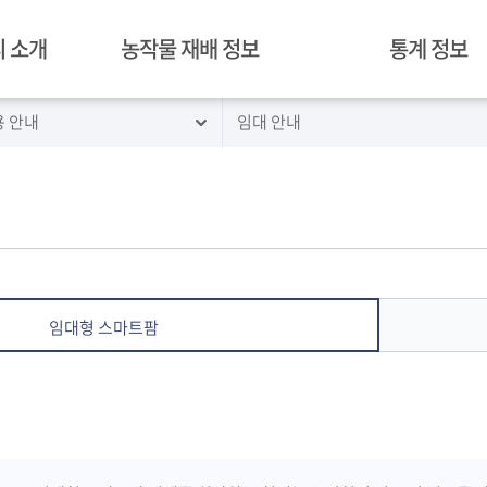
 소개
농작물 재배 정보
통계 정보
용 안내
임대 안내
혁신밸리 재배 작물
경락가격정보
김제 농작물 재배 현황
병해충 예찰
임대형 스마트팜