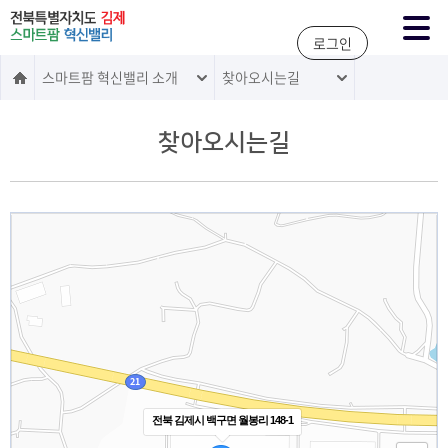
주메뉴 바로가기
본문 바로가기
로그인
스마트팜 혁신밸리 소개
찾아오시는길
찾아오시는길
지도 건너뛰기
전북 김제시 백구면 월봉리 148-1