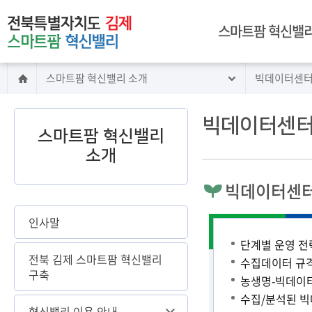
주메뉴 바로가기
본문 바로가기
스마트팜 혁신밸리
스마트팜 혁신밸리 소개
빅데이터센터
인사말
전북 김제 스마트팜
혁신밸리 구축
빅데이터센터
스마트팜 혁신밸리
혁신밸리 이용 안내
소개
시설 안내
임대 안내
빅데이터센터
교육 안내
빅데이터센터 소개
인사말
찾아오시는길
단계별 운영 전
전북 김제 스마트팜 혁신밸리
수집데이터 규격
구축
농생명-빅데이터
수집/분석된 빅
혁신밸리 이용 안내