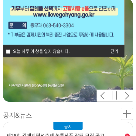
오늘 하루 이 창을 열지 않습니다.
닫기
공지&뉴스
공지
제28회 김제지평선축제 농특산품 장터 모집 공고