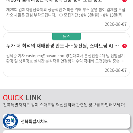
제28회 김제지평선축제의 성공적인 개최를 위해 부스 운영 참여 업체를 모집
하오니 많은 관심 부탁드립니다. ○ 모집기간 : 8월 3일(월) ~ 8월 13일(목)
18:00까지 ※ 평일 근무시간에 한함 ○ 모집분야 : 농특산품 장터 운영 부
2026-08-07
스 ○ 신청방법 : 김제시농업기술센터 상록관 2층 스마트유통과 농식품유통
팀 직접방문 제출 ○ 결과발표 : 서류심사 후 2026.8.20.(목)한 개별 유선통
지 ○ 구비서류 : 붙임파일 참조 ○ 문 의 처 : 063)540-4342, 063)547-7855
뉴스
누가 더 최적의 재배환경 만드나…농진원, 스마트팜 AI 경진대회 개최
김덕준 기자 casiopea@busan.com경진대회서 본선진출 4개 팀 선발딸기
환경 및 생육정보 실시간 분석작물 안정형과 수익 극대화 도전형9월 중순 설
향 대상 원격 실증 재배농식품부와 한국농업기술진흥원은 ‘2026 스마트농업
2026-08-07
인공지능(AI) 경진대회’를 열고 본선에 진출할 최종 4개 팀을 선발했다고 3일
밝혔다. 사진은 예선 모습. 농진원 제공딸기 등 농작물을 키울 때 현장에서 적
용 가능한 인공지능(AI) 모델을 개발해 최적의 재배전략을 수립하는 대회가
열린다.농식품부와 한국농업기술진흥원은 ‘2026 스마트농업 인공지능(AI)
경진대회’를 열고 본선에 진출할 최종 4개 팀을 선발했다고 3일 밝혔다.이번
QUICK
LINK
경진대회는 모두 87개 팀 447명이 참가했다. 이 가운데 ▲SNUx이삭 AI ▲김
해딸기맛있닷 ▲팜팜팜 ▲베리디시전 등 상위 4개 팀(총 33명)이 본선 진출권
전북특별자치도 김제 스마트팜 혁신밸리와 관련된 정보를 확인해보세요!
을 획득했다.예선평가에서는 참가팀들이 제시한 AI 모델의 완성도와 농업 현
장 적용 가능성, 사업화 역량 등을 심사했다. 총 상금이 1억원이며 대상에는
5000만원이 제공된다.먼저 ‘SNUx이삭 AI’는 딸기 재배·생리 분야의 학술적
전북특별자치도
전문성을 갖춘 농업대학 연구진과 산업 AI 및 설비 제어 기술을 보유한 기업이
융합한 팀이다. AI가 환경 및 생육 정보를 실시간 분석해 첫 수확 시기를 앞당