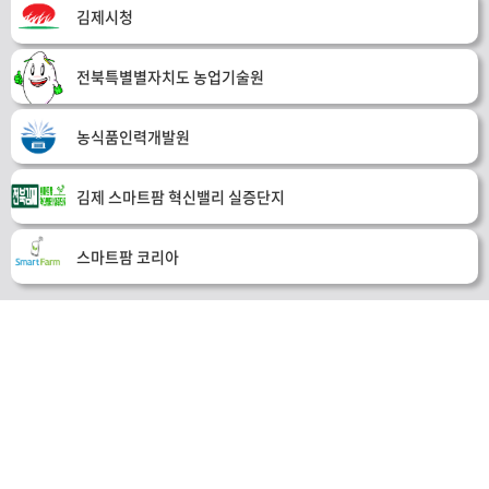
기면서도 이후 화방을 안정적으로 유지하는 ‘초촉성 재배’ 모델을 구현한다.
김제시청
화방이란 ‘꽃송이 무리’ 또는 ‘꽃이 달리는 자리’를 말하며 생육 진척을 설명할
때 쓰는 말이다.‘김해딸기맛있닷’은 AI·소프트웨어·하드웨어 개발기업과 농
업인이 직접 참여해 모델 개발부터 현장 검증까지 원스톱으로 수행하는 역량
전북특별별자치도 농업기술원
을 선보였다. 예선에서 개발한 AI 모델을 실제 온실 제어 시스템과 연계하고,
센서나 기자재 오작동시 안전 모드로 자동 전환되는 비상 대응시스템까지 검
증할 계획이다.‘팜팜팜’은 스마트팜 설계·시공 기업과 대학이 연합한 팀으로,
농식품인력개발원
작물의 안정성을 최우선하는 ‘안정형’과 농가 수익 극대화를 추구하는 ‘도전
형’ 등 두 가지 의사결정 알고리즘을 제안했다. 이를 통해 농가가 경영 목표에
따라 최적의 재배 전략을 선택할 수 있는 AI 모델의 실효성을 입증할 예정이
김제 스마트팜 혁신밸리 실증단지
다.‘베리디시전’은 베테랑 농업인의 실제 재배 노하우를 AI의 목표 설정 및 판
단 규칙으로 구체화했다. 딸기의 생육 단계와 재배 목표에 맞춰 관수, 양액 공
급, 환경 제어를 세밀하게 수행하는 AI 모델을 구현해 선보일 예정이다.본선
스마트팜 코리아
진출 팀들은 8월 중순 국립원예특작과학원 첨단온실에서 열리는 본선 오리엔
테이션에 참석한다. 모델과 온실 장비 간 연동 작업 및 사전 점검을 거쳐, 9월
중순부터 딸기 대표 품종인 ‘설향’을 대상으로 본격적인 원격 실증재배에 돌
입한다.농진원 이석형 원장은 “이번 발표평가를 통해 AI 기술력은 물론, 농업
현장에 즉시 적용할 수 있는 실효성 있는 전략을 갖춘 우수 팀들을 발굴했
다”며 “혁신적인 스마트농업 AI 모델을 만들어 나가겠다”고 밝혔다.김덕준 기
자 casiopea@busan.com