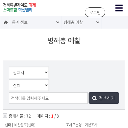
주메뉴 바로가기
본문 바로가기
로그인
통계 정보
병해충 예찰
병해충 예찰
총게시물 : 72 | 페이지 :
1
/ 8
벼관찰포(센터)
기본조사