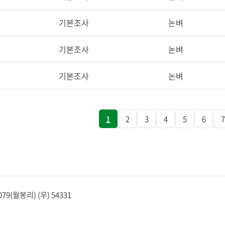
기본조사
논벼
기본조사
논벼
기본조사
논벼
1
2
3
4
5
6
7
(월봉리) (우) 54331