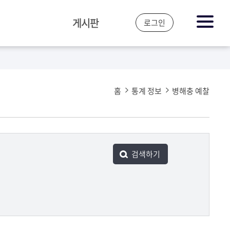
게시판
로그인
공지&뉴스
자주 하는 질문
홈
통계 정보
병해충 예찰