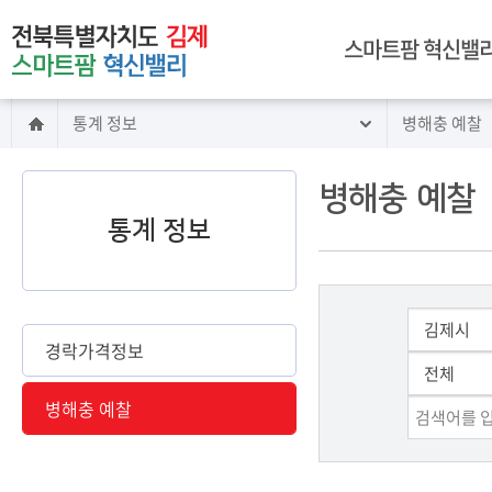
주메뉴 바로가기
본문 바로가기
스마트팜 혁신밸리
통계 정보
병해충 예찰
인사말
전북 김제 스마트팜
혁신밸리 구축
병해충 예찰
혁신밸리 이용 안내
통계 정보
시설 안내
임대 안내
교육 안내
빅데이터센터 소개
경락가격정보
찾아오시는길
병해충 예찰