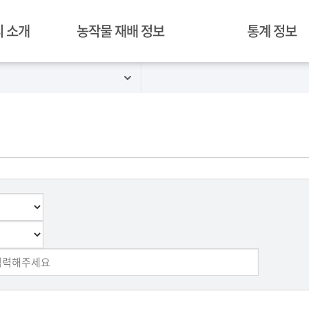
 소개
농작물 재배 정보
통계 정보
혁신밸리 재배 작물
경락가격정보
김제 농작물 재배 현황
병해충 예찰