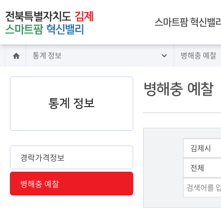
주메뉴 바로가기
본문 바로가기
스마트팜 혁신밸리
통계 정보
병해충 예찰
인사말
전북 김제 스마트팜
혁신밸리 구축
병해충 예찰
혁신밸리 이용 안내
통계 정보
시설 안내
임대 안내
교육 안내
빅데이터센터 소개
경락가격정보
찾아오시는길
병해충 예찰