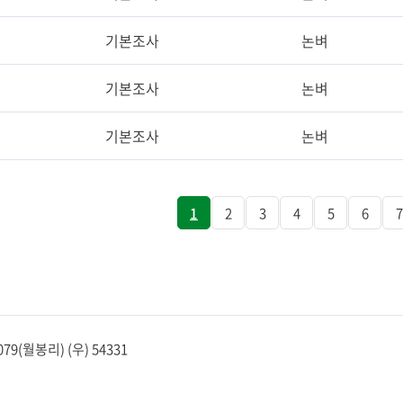
기본조사
논벼
기본조사
논벼
기본조사
논벼
1
2
3
4
5
6
7
(월봉리) (우) 54331