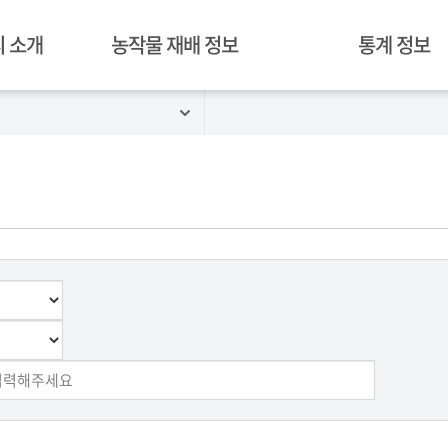
 소개
농작물 재배 정보
통계 정보
혁신밸리 재배 작물
경락가격정보
김제 농작물 재배 현황
병해충 예찰