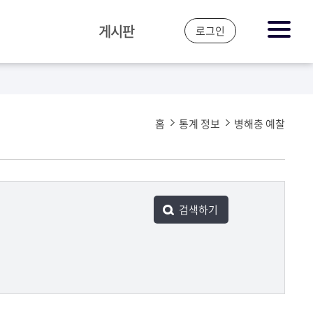
게시판
로그인
공지&뉴스
자주 하는 질문
홈
통계 정보
병해충 예찰