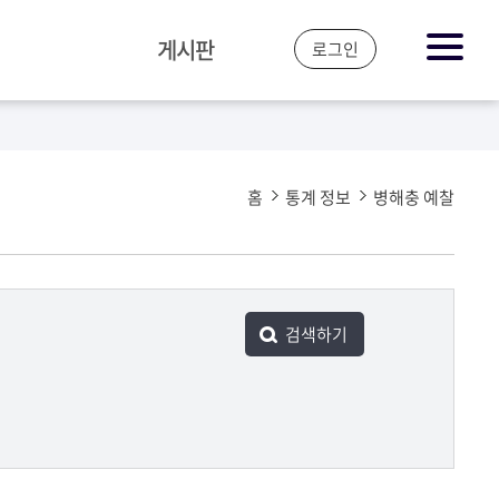
게시판
로그인
공지&뉴스
자주 하는 질문
홈
통계 정보
병해충 예찰