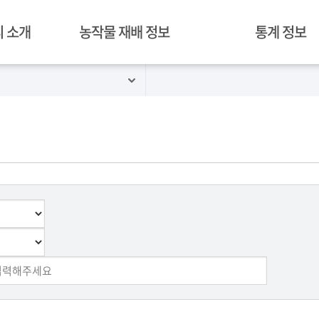
 소개
농작물 재배 정보
통계 정보
혁신밸리 재배 작물
경락가격정보
김제 농작물 재배 현황
병해충 예찰