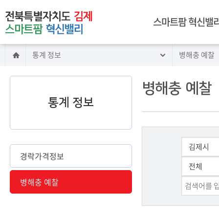
주메뉴 바로가기
본문 바로가기
스마트팜 혁신밸리
통계 정보
병해충 예찰
인사말
전북 김제 스마트팜
혁신밸리 구축
병해충 예찰
혁신밸리 이용 안내
통계 정보
시설 안내
임대 안내
교육 안내
빅데이터센터 소개
경락가격정보
찾아오시는길
병해충 예찰