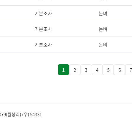
기본조사
논벼
기본조사
논벼
기본조사
논벼
1
2
3
4
5
6
7
(월봉리) (우) 54331