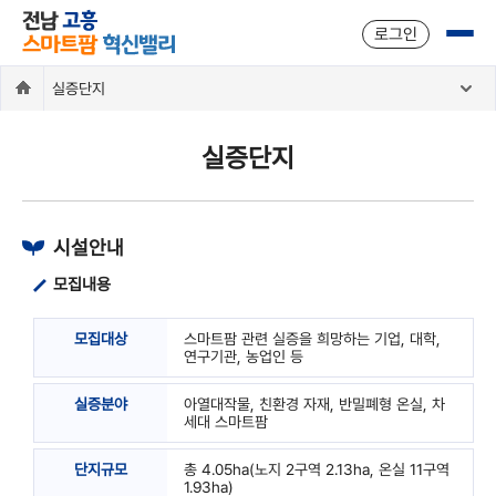
주메뉴 바로가기
본문 바로가기
로그인
실증단지
실증단지
시설안내
모집내용
모집대상
스마트팜 관련 실증을 희망하는 기업, 대학,
연구기관, 농업인 등
실증분야
아열대작물, 친환경 자재, 반밀폐형 온실, 차
세대 스마트팜
단지규모
총 4.05ha(노지 2구역 2.13ha, 온실 11구역
1.93ha)