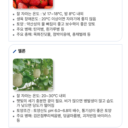
잘 자라는 온도 : 낮 17~18℃, 밤 8℃ 내외
생육 장애온도 : 20℃ 이상이면 자라기에 좋지 않음
토양 : 약산성의 물 빠짐이 좋고 보수력이 좋은 양토
주요 병해: 탄저병, 흰가루병 등
주요 충해: 목화진딧물, 점박이응애, 총채벌래 등
멜론
잘 자라는 온도: 20~30℃ 내외
햇빛의 세기 충분한 광이 필요. 비가 많으면 병발생이 많고 습도
가 낮으면 당도가 떨어짐
토양조건 : 토양산도 pH 6.0~6.8의 배수, 통기성이 좋은 토양
주요 병해: 검은점뿌리썩음병, 덩굴마름병, 괴저반점 바이러스
등