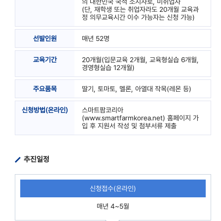
의 대한민국 국적 소지자로, 미취업자
(단, 재학생 또는 취업자라도 20개월 교육과
정 의무교육시간 이수 가능자는 신청 가능)
선발인원
매년 52명
교육기간
20개월(입문교육 2개월, 교육형실습 6개월,
경영형실습 12개월)
주요품목
딸기, 토마토, 멜론, 아열대 작목(레몬 등)
신청방법(온라인)
스마트팜코리아
(www.smartfarmkorea.net) 홈페이지 가
입 후 지원서 작성 및 첨부서류 제출
추진일정
신청접수(온라인)
매년 4~5월