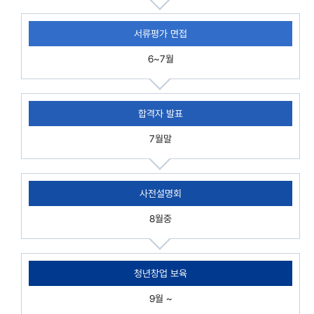
서류평가 면접
6~7월
합격자 발표
7월말
사전설명회
8월중
청년창업 보육
9월 ~