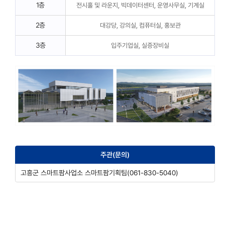
1층
전시홀 및 라운지, 빅데이터센터, 운영사무실, 기계실
2층
대강당, 강의실, 컴퓨터실, 홍보관
3층
입주기업실, 실증장비실
주관(문의)
고흥군 스마트팜사업소 스마트팜기획팀(061-830-5040)