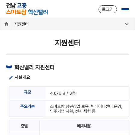
주메뉴 바로가기
본문 바로가기
로그인
지원센터
지원센터
혁신밸리 지원센터
시설개요
규모
4,676㎡ / 3층
주요기능
스마트팜 청년창업 보육, 빅데이터센터 운영,
입주기업 지원, 전시·체험 등
층별
배치내용