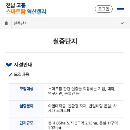
주메뉴 바로가기
본문 바로가기
로그인
실증단지
실증단지
시설안내
모집내용
모집대상
스마트팜 관련 실증을 희망하는 기업, 대학,
연구기관, 농업인 등
실증분야
아열대작물, 친환경 자재, 반밀폐형 온실, 차
세대 스마트팜
단지규모
총 4.05ha(노지 2구역 2.13ha, 온실 11구역
1.93ha)