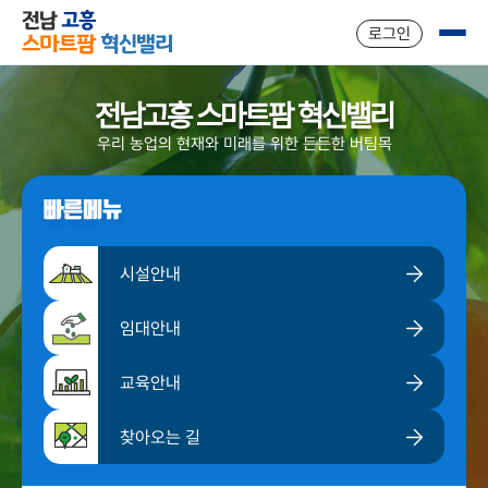
주메뉴 바로가기
본문 바로가기
로그인
전남고흥 스마트팜 혁신밸리
우리 농업의 현재와 미래를 위한 든든한 버팀목
빠른메뉴
시설안내
임대안내
교육안내
찾아오는 길