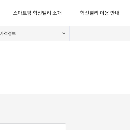
스마트팜 혁신밸리 소개
혁신밸리 이용 안내
 가격정보
인사말
스마트팜 청년창업 보육
조성현황/비전 및 목표
청년임대온실
찾아오시는길
실증단지
지원센터
빅데이터센터