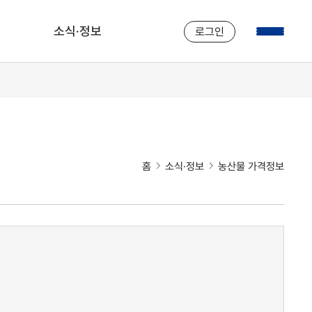
소식·정보
로그인
공지사항
스마트팜 관련동향
병해충 정보
농산물 가격정보
홈
소식·정보
농산물 가격정보
농작물 재배정보